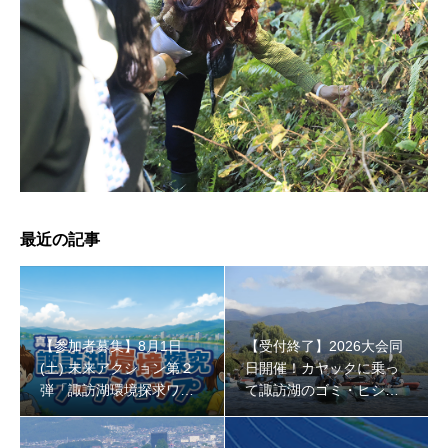
【受付終了】2026大会同日開催！小学生対象キッズ・ラ
ン大会
最近の記事
【参加者募集】8月1日
【受付終了】2026大会同
(土) 未来アクション第２
日開催！カヤックに乗っ
弾「諏訪湖環境探求ワー
て諏訪湖のゴミ・ヒシを
クショップ」小学４年生
回収しよう！
から！