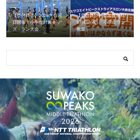
【受付終了】2026大会同
【受付終了】参加費無料!
【受付終了】参加費無料! 5月6日(祝) 「小学生ラン教室」
日開催！小学生対象キッ
5月6日(祝) 「小学生ラン
ズ・ラン大会
教室」
【会議報告】諏訪地域６市町村連絡会議を開催しました