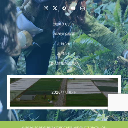
2026リザルト
2026大会概要
お知らせ
お問合せ
個人情報保護方針
【イベント報告】Luminaオンラインガイドツアーが開催
されました
2026リザルト
© 2020-2026 SUWAKO 8PEAKS MIDDLE TRIATHLON