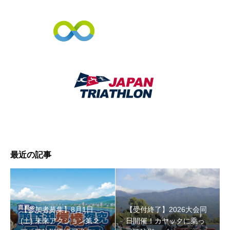
【受付終了】2026大会同日開催！小学生対象キッズ・ラ
ン大会
最近の記事
【参加者募集】8月1日
【受付終了】2026大会同
(土) 未来アクション第２
日開催！カヤックに乗っ