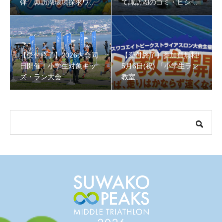
弾「諏訪湖環境探求ワー
て諏訪湖のゴミ・ヒシを
クショップ」小学４年生
回収しよう！
から！
【受付終了】2026大会同
【受付終了】参加費無料!
【受付終了】参加費無料! 5月6日(祝) 「小学生ラン教室」
日開催！小学生対象キッ
5月6日(祝) 「小学生ラン
ズ・ラン大会
教室」
【会議報告】諏訪地域６市町村連絡会議を開催しました