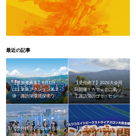
【受付終了】2026大会同日開催！小学生対象キッズ・ラ
最近の記事
ン大会
【参加者募集】8月1日
【受付終了】2026大会同
(土) 未来アクション第２
日開催！カヤックに乗っ
弾「諏訪湖環境探求ワー
て諏訪湖のゴミ・ヒシを
クショップ」小学４年生
回収しよう！
から！
【受付終了】2026大会同
【受付終了】参加費無料!
日開催！小学生対象キッ
5月6日(祝) 「小学生ラン