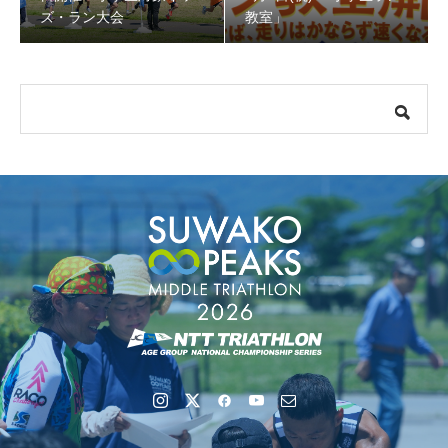
ズ・ラン大会
教室」
【会議報告】諏訪地域６市町村連絡会議を開催しました
【イベント報告】Luminaオンラインガイドツアーが開催
されました