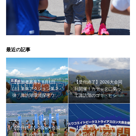
【受付終了】参加費無料! 5月6日(祝) 「小学生ラン教室」
最近の記事
【参加者募集】8月1日
【受付終了】2026大会同
(土) 未来アクション第２
日開催！カヤックに乗っ
弾「諏訪湖環境探求ワー
て諏訪湖のゴミ・ヒシを
クショップ」小学４年生
回収しよう！
から！
【受付終了】2026大会同
【受付終了】参加費無料!
日開催！小学生対象キッ
5月6日(祝) 「小学生ラン