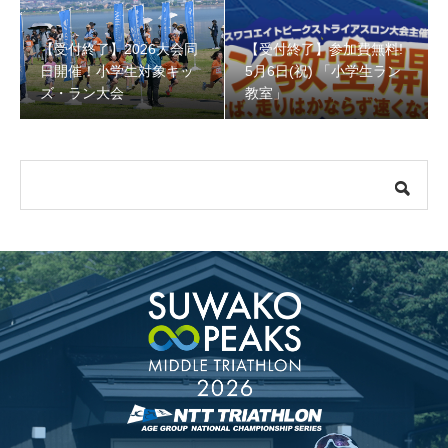
【受付終了】2026大会同
【受付終了】参加費無料!
【受付終了】参加費無料! 5月6日(祝) 「小学生ラン教室」
日開催！小学生対象キッ
5月6日(祝) 「小学生ラン
ズ・ラン大会
教室」
【会議報告】諏訪地域６市町村連絡会議を開催しました