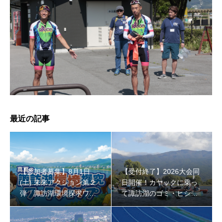
【受付終了】2026大会同日開催！小学生対象キッズ・ラ
ン大会
最近の記事
【参加者募集】8月1日
【受付終了】2026大会同
(土) 未来アクション第２
日開催！カヤックに乗っ
弾「諏訪湖環境探求ワー
て諏訪湖のゴミ・ヒシを
クショップ」小学４年生
回収しよう！
から！