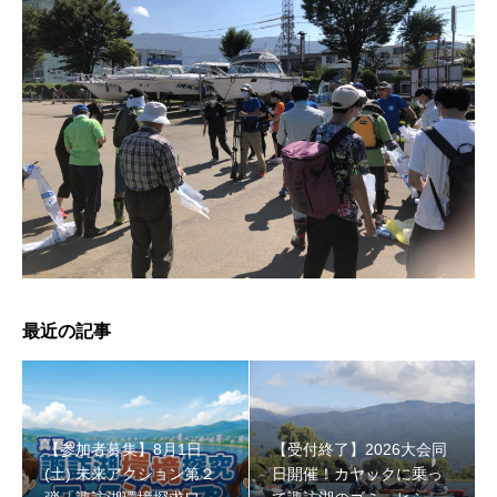
【受付終了】2026大会同日開催！小学生対象キッズ・ラ
ン大会
最近の記事
【参加者募集】8月1日
【受付終了】2026大会同
(土) 未来アクション第２
日開催！カヤックに乗っ