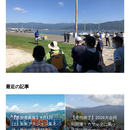
【受付終了】2026大会同日開催！小学生対象キッズ・ラ
ン大会
最近の記事
【参加者募集】8月1日
【受付終了】2026大会同
(土) 未来アクション第２
日開催！カヤックに乗っ