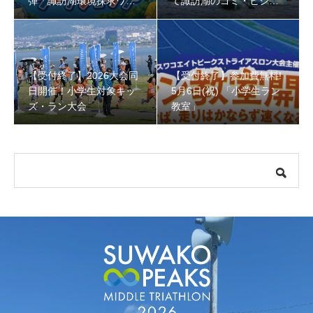
弾「諏訪湖環境探求ワー
て諏訪湖のゴミ・ヒシを
クショップ」小学４年生
回収しよう！
から！
【受付終了】参加費無料! 5月6日(祝) 「小学生ラン教室」
【受付終了】2026大会同
【受付終了】参加費無料!
日開催！小学生対象キッ
5月6日(祝) 「小学生ラン
ズ・ラン大会
教室」
【会議報告】諏訪地域６市町村連絡会議を開催しました