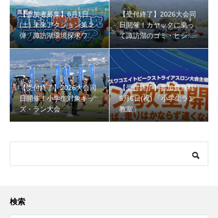
【参加者募集】8月1日
【受付終了】2026大会同
(土) 未来アクション第２
日開催！カヤックに乗っ
弾「諏訪湖環境探求ワー
て諏訪湖のゴミ・ヒシを
クショップ」小学４年生
回収しよう！
から！
【受付終了】2026大会同
【受付終了】参加費無料!
日開催！小学生対象キッ
5月6日(祝) 「小学生ラン
ズ・ラン大会
教室」
検索