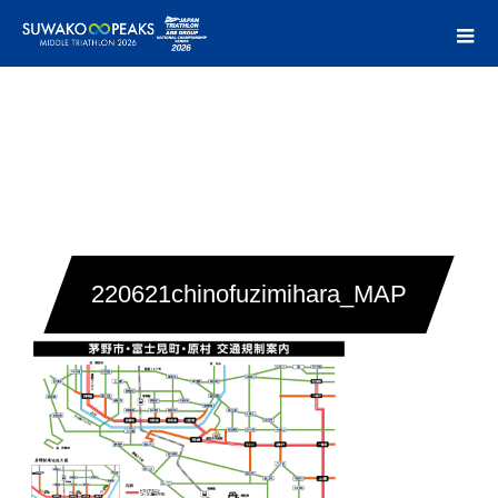
220621chinofuzimihara_MAP