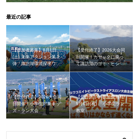
最近の記事
【受付終了】参加費無料! 5月6日(祝) 「小学生ラン教室」
【参加者募集】8月1日
【受付終了】2026大会同
(土) 未来アクション第２
日開催！カヤックに乗っ
弾「諏訪湖環境探求ワー
て諏訪湖のゴミ・ヒシを
クショップ」小学４年生
回収しよう！
から！
【受付終了】2026大会同
【受付終了】参加費無料!
日開催！小学生対象キッ
5月6日(祝) 「小学生ラン
ズ・ラン大会
教室」