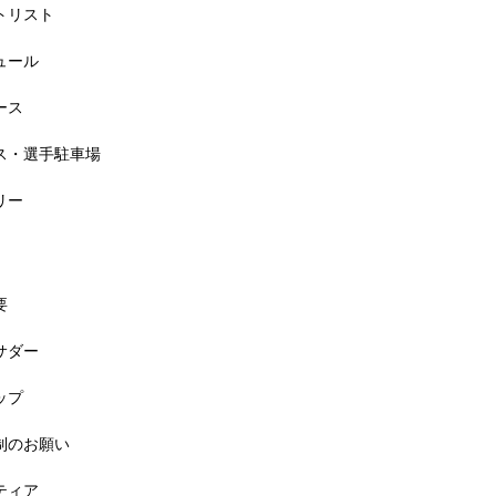
ートリスト
6大会同日開催！小学生対象キッズ・ラン大会
ジュール
ース
セス・選手駐車場
リー
要
バサダー
料! 5月6日(祝) 「小学生ラン教室」
ップ
規制のお願い
ンティア