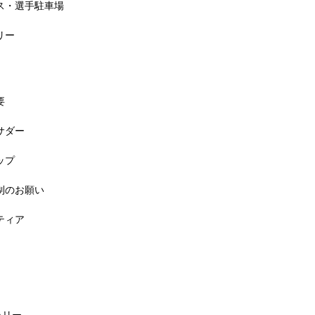
セス・選手駐車場
リー
要
バサダー
料! 5月6日(祝) 「小学生ラン教室」
ップ
規制のお願い
ンティア
ラリー