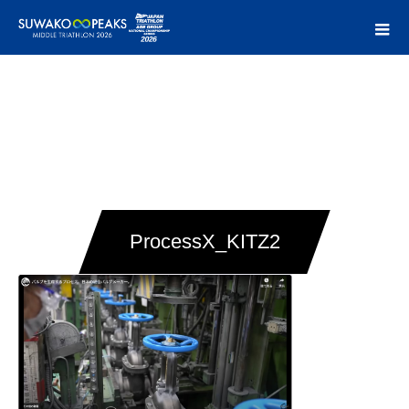
ProcessX_KITZ2