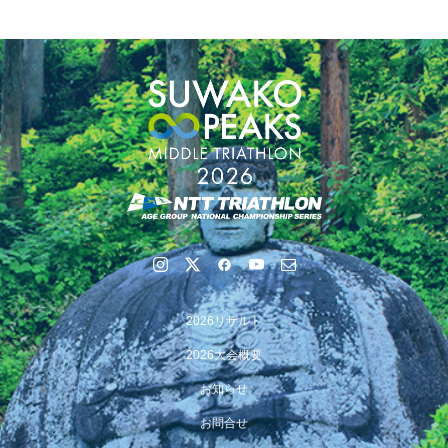
【会議報告】諏訪地域６市町村連絡会議を開催しました
2026リザルト
【イベント報告】Luminaオンラインガイドツアーが開催
2026大会概要
されました
お知らせ
お問合せ