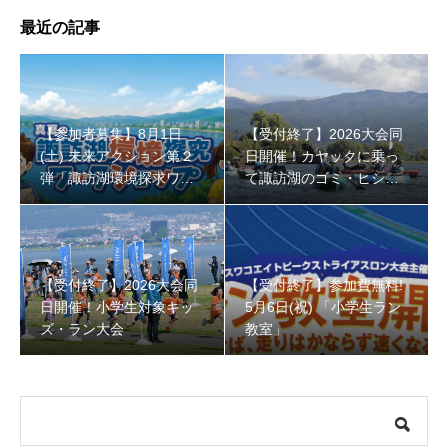
最近の記事
【参加者募集】8月1日
【受付終了】2026大会同
(土) 未来アクション第２
日開催！カヤックに乗っ
【受付終了】参加費無料! 5月6日(祝) 「小学生ラン教室」
弾「諏訪湖環境探求ワー
て諏訪湖のゴミ・ヒシを
クショップ」小学４年生
回収しよう！
から！
【受付終了】2026大会同
【受付終了】参加費無料!
日開催！小学生対象キッ
5月6日(祝) 「小学生ラン
ズ・ラン大会
教室」