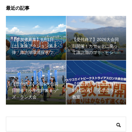
最近の記事
【参加者募集】8月1日
【受付終了】2026大会同
(土) 未来アクション第２
日開催！カヤックに乗っ
【受付終了】参加費無料! 5月6日(祝) 「小学生ラン教室」
弾「諏訪湖環境探求ワー
て諏訪湖のゴミ・ヒシを
クショップ」小学４年生
回収しよう！
から！
【受付終了】2026大会同
【受付終了】参加費無料!
日開催！小学生対象キッ
5月6日(祝) 「小学生ラン
ズ・ラン大会
教室」