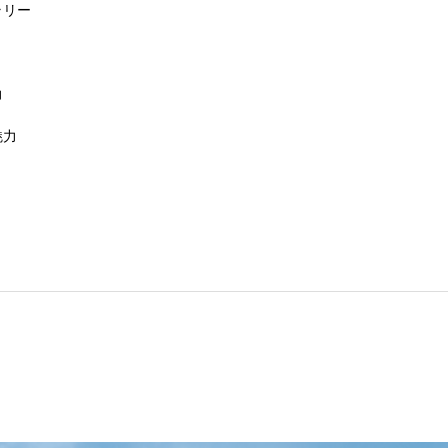
ラリー
地域６市町村連絡会議を開催しました
力
魅力
uminaオンラインガイドツアーが開催されました