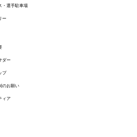
セス・選手駐車場
リー
要
バサダー
料! 5月6日(祝) 「小学生ラン教室」
ップ
規制のお願い
ンティア