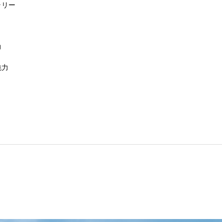
ラリー
地域６市町村連絡会議を開催しました
力
魅力
uminaオンラインガイドツアーが開催されました