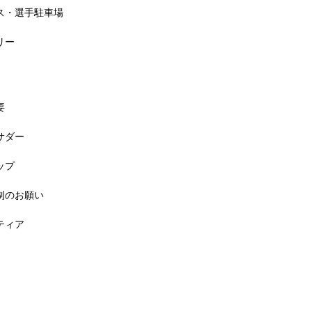
セス・選手駐車場
リー
要
バサダー
料! 5月6日(祝) 「小学生ラン教室」
ップ
規制のお願い
ンティア