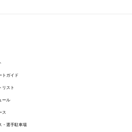
26大会同日開催！カヤックに乗って諏訪湖のゴミ・ヒシを回収しよう！
ト
リートガイド
ートリスト
6大会同日開催！小学生対象キッズ・ラン大会
ジュール
ース
セス・選手駐車場