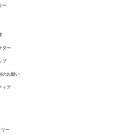
リー
要
バサダー
料! 5月6日(祝) 「小学生ラン教室」
ップ
規制のお願い
ンティア
ラリー