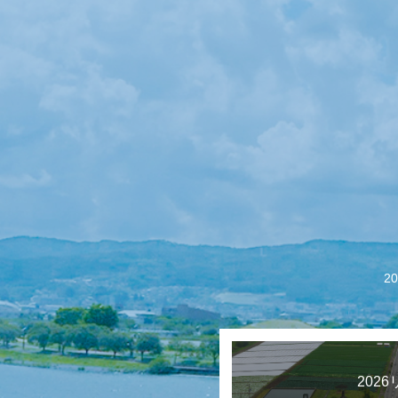
【会議報告】諏訪
2
202