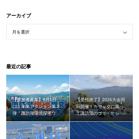
アーカイブ
月を選択
【受付終了】2026大会同日開催！カヤックに乗って諏訪
湖のゴミ・ヒシを回収しよう！
最近の記事
【参加者募集】8月1日
【受付終了】2026大会同
(土) 未来アクション第２
日開催！カヤックに乗っ
弾「諏訪湖環境探求ワー
て諏訪湖のゴミ・ヒシを
クショップ」小学４年生
回収しよう！
から！
【受付終了】2026大会同日開催！小学生対象キッズ・ラ