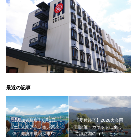
【受付終了】2026大会同日開催！小学生対象キッズ・ラ
ン大会
最近の記事
【参加者募集】8月1日
【受付終了】2026大会同
(土) 未来アクション第２
日開催！カヤックに乗っ
弾「諏訪湖環境探求ワー
て諏訪湖のゴミ・ヒシを