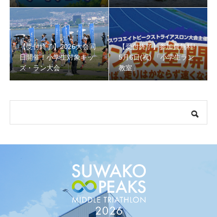
クショップ」小学４年生
回収しよう！
から！
【受付終了】参加費無料! 5月6日(祝) 「小学生ラン教室」
【受付終了】2026大会同
【受付終了】参加費無料!
日開催！小学生対象キッ
5月6日(祝) 「小学生ラン
ズ・ラン大会
教室」
【会議報告】諏訪地域６市町村連絡会議を開催しました