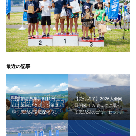
【受付終了】2026大会同日開催！小学生対象キッズ・ラ
ン大会
最近の記事
【参加者募集】8月1日
【受付終了】2026大会同
(土) 未来アクション第２
日開催！カヤックに乗っ
弾「諏訪湖環境探求ワー
て諏訪湖のゴミ・ヒシを
クショップ」小学４年生
回収しよう！
から！