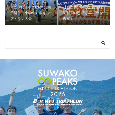
【受付終了】2026大会同
【受付終了】参加費無料!
【受付終了】参加費無料! 5月6日(祝) 「小学生ラン教室」
日開催！小学生対象キッ
5月6日(祝) 「小学生ラン
ズ・ラン大会
教室」
【会議報告】諏訪地域６市町村連絡会議を開催しました