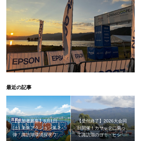
【受付終了】2026大会同日開催！小学生対象キッズ・ラ
ン大会
最近の記事
【参加者募集】8月1日
【受付終了】2026大会同
(土) 未来アクション第２
日開催！カヤックに乗っ
弾「諏訪湖環境探求ワー
て諏訪湖のゴミ・ヒシを