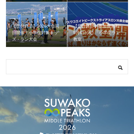
クショップ」小学４年生
回収しよう！
から！
【受付終了】参加費無料! 5月6日(祝) 「小学生ラン教室」
【受付終了】2026大会同
【受付終了】参加費無料!
日開催！小学生対象キッ
5月6日(祝) 「小学生ラン
ズ・ラン大会
教室」
【会議報告】諏訪地域６市町村連絡会議を開催しました