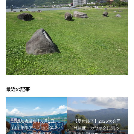
【受付終了】2026大会同日開催！小学生対象キッズ・ラ
ン大会
最近の記事
【参加者募集】8月1日
【受付終了】2026大会同
(土) 未来アクション第２
日開催！カヤックに乗っ