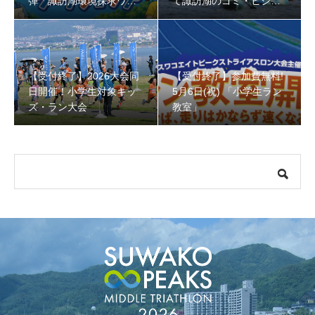
弾「諏訪湖環境探求ワー
て諏訪湖のゴミ・ヒシを
クショップ」小学４年生
回収しよう！
から！
【受付終了】参加費無料! 5月6日(祝) 「小学生ラン教室」
【受付終了】2026大会同
【受付終了】参加費無料!
日開催！小学生対象キッ
5月6日(祝) 「小学生ラン
ズ・ラン大会
教室」
【会議報告】諏訪地域６市町村連絡会議を開催しました