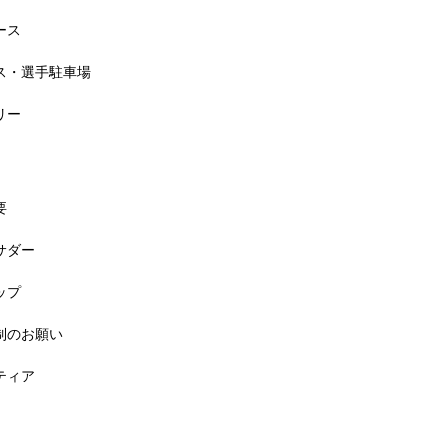
ース
セス・選手駐車場
リー
要
バサダー
料! 5月6日(祝) 「小学生ラン教室」
ップ
規制のお願い
ンティア