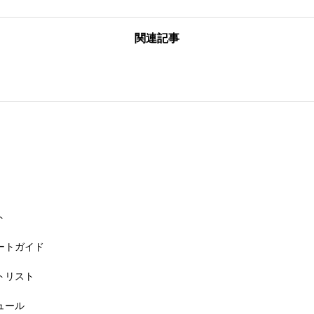
関連記事
26大会同日開催！カヤックに乗って諏訪湖のゴミ・ヒシを回収しよう！
ト
リートガイド
ートリスト
6大会同日開催！小学生対象キッズ・ラン大会
ジュール