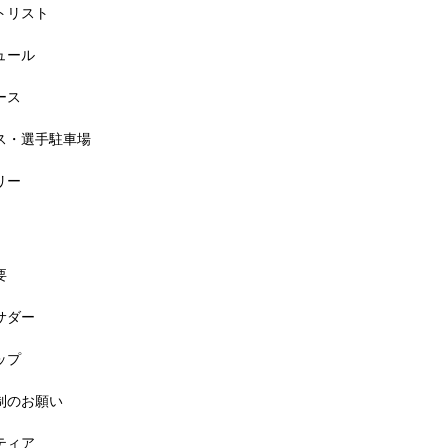
ートリスト
6大会同日開催！小学生対象キッズ・ラン大会
ジュール
ース
セス・選手駐車場
リー
要
バサダー
料! 5月6日(祝) 「小学生ラン教室」
ップ
規制のお願い
ンティア