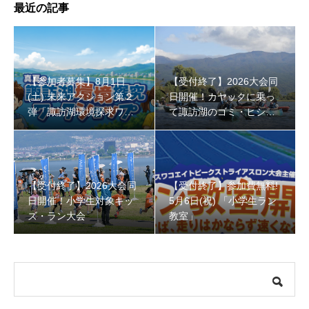
最近の記事
【受付終了】2026大会同日開催！小学生対象キッズ・ラ
【参加者募集】8月1日
【受付終了】2026大会同
ン大会
(土) 未来アクション第２
日開催！カヤックに乗っ
弾「諏訪湖環境探求ワー
て諏訪湖のゴミ・ヒシを
クショップ」小学４年生
回収しよう！
から！
【受付終了】2026大会同
【受付終了】参加費無料!
日開催！小学生対象キッ
5月6日(祝) 「小学生ラン
ズ・ラン大会
教室」
【受付終了】参加費無料! 5月6日(祝) 「小学生ラン教室」