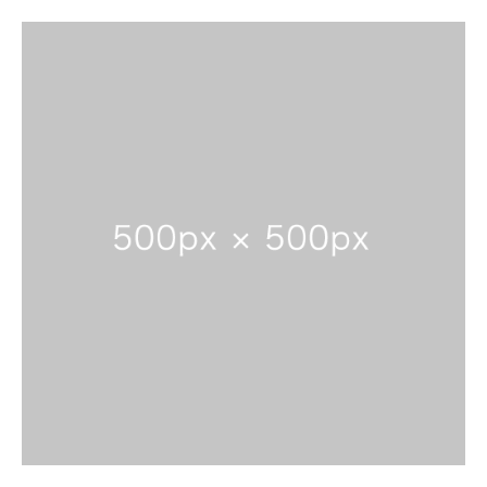
湖のゴミ・ヒシを回収しよう！
【受付終了】2026大会同日開催！小学生対象キッズ・ラ
ン大会