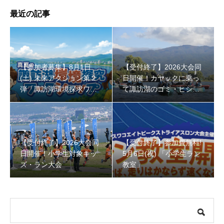
最近の記事
【参加者募集】8月1日
【受付終了】2026大会同
(土) 未来アクション第２
日開催！カヤックに乗っ
【受付終了】参加費無料! 5月6日(祝) 「小学生ラン教室」
弾「諏訪湖環境探求ワー
て諏訪湖のゴミ・ヒシを
クショップ」小学４年生
回収しよう！
から！
【受付終了】2026大会同
【受付終了】参加費無料!
日開催！小学生対象キッ
5月6日(祝) 「小学生ラン
ズ・ラン大会
教室」