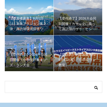
【受付終了】2026大会同日開催！小学生対象キッズ・ラ
【参加者募集】8月1日
【受付終了】2026大会同
(土) 未来アクション第２
日開催！カヤックに乗っ
ン大会
弾「諏訪湖環境探求ワー
て諏訪湖のゴミ・ヒシを
クショップ」小学４年生
回収しよう！
から！
【受付終了】2026大会同
【受付終了】参加費無料!
日開催！小学生対象キッ
5月6日(祝) 「小学生ラン
ズ・ラン大会
教室」
【受付終了】参加費無料! 5月6日(祝) 「小学生ラン教室」