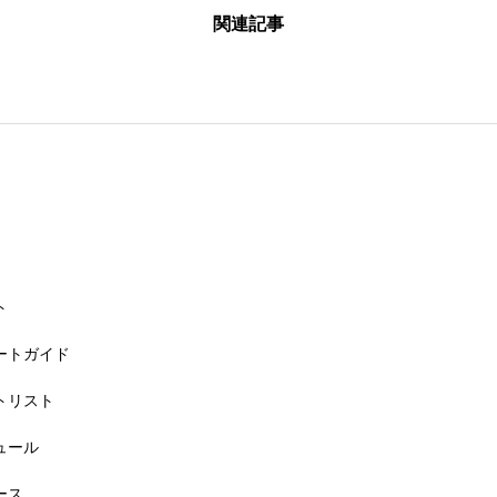
関連記事
26大会同日開催！カヤックに乗って諏訪湖のゴミ・ヒシを回収しよう！
ト
リートガイド
ートリスト
6大会同日開催！小学生対象キッズ・ラン大会
ジュール
ース