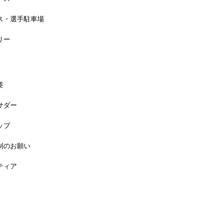
セス・選手駐車場
リー
要
バサダー
料! 5月6日(祝) 「小学生ラン教室」
ップ
規制のお願い
ンティア