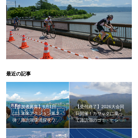
【受付終了】2026大会同日開催！小学生対象キッズ・ラ
ン大会
最近の記事
【参加者募集】8月1日
【受付終了】2026大会同
(土) 未来アクション第２
日開催！カヤックに乗っ
弾「諏訪湖環境探求ワー
て諏訪湖のゴミ・ヒシを
クショップ」小学４年生
回収しよう！
から！