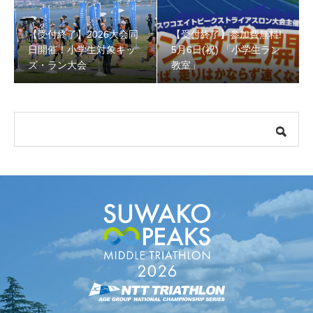
【受付終了】2026大会同
【受付終了】参加費無料!
【受付終了】参加費無料! 5月6日(祝) 「小学生ラン教室」
日開催！小学生対象キッ
5月6日(祝) 「小学生ラン
ズ・ラン大会
教室」
【会議報告】諏訪地域６市町村連絡会議を開催しました