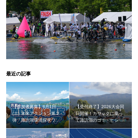
【受付終了】2026大会同日開催！小学生対象キッズ・ラ
ン大会
最近の記事
【参加者募集】8月1日
【受付終了】2026大会同
(土) 未来アクション第２
日開催！カヤックに乗っ
弾「諏訪湖環境探求ワー
て諏訪湖のゴミ・ヒシを
クショップ」小学４年生
回収しよう！
から！