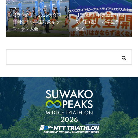
【受付終了】2026大会同
【受付終了】参加費無料!
【受付終了】参加費無料! 5月6日(祝) 「小学生ラン教室」
日開催！小学生対象キッ
5月6日(祝) 「小学生ラン
ズ・ラン大会
教室」
【会議報告】諏訪地域６市町村連絡会議を開催しました