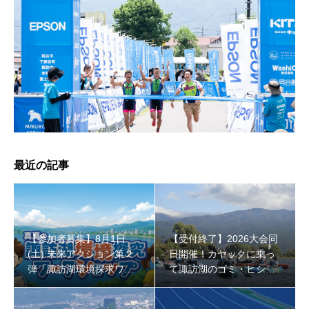
【受付終了】2026大会同日開催！小学生対象キッズ・ラ
ン大会
最近の記事
【参加者募集】8月1日
【受付終了】2026大会同
(土) 未来アクション第２
日開催！カヤックに乗っ
弾「諏訪湖環境探求ワー
て諏訪湖のゴミ・ヒシを
クショップ」小学４年生
回収しよう！
から！