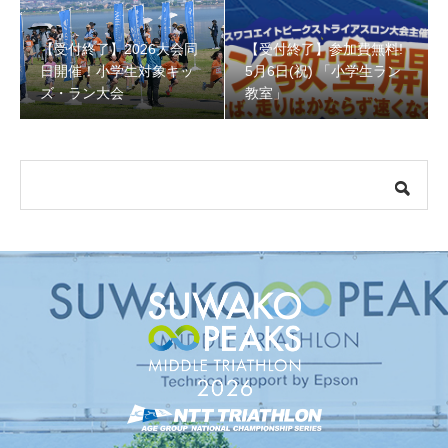
【受付終了】2026大会同
【受付終了】参加費無料!
【受付終了】参加費無料! 5月6日(祝) 「小学生ラン教室」
日開催！小学生対象キッ
5月6日(祝) 「小学生ラン
ズ・ラン大会
教室」
【会議報告】諏訪地域６市町村連絡会議を開催しました