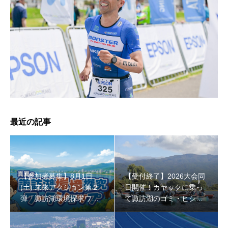
【受付終了】2026大会同日開催！小学生対象キッズ・ラ
ン大会
最近の記事
【参加者募集】8月1日
【受付終了】2026大会同
(土) 未来アクション第２
日開催！カヤックに乗っ
弾「諏訪湖環境探求ワー
て諏訪湖のゴミ・ヒシを
クショップ」小学４年生
回収しよう！
から！