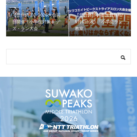
【受付終了】2026大会同
【受付終了】参加費無料!
【受付終了】参加費無料! 5月6日(祝) 「小学生ラン教室」
日開催！小学生対象キッ
5月6日(祝) 「小学生ラン
ズ・ラン大会
教室」
【会議報告】諏訪地域６市町村連絡会議を開催しました