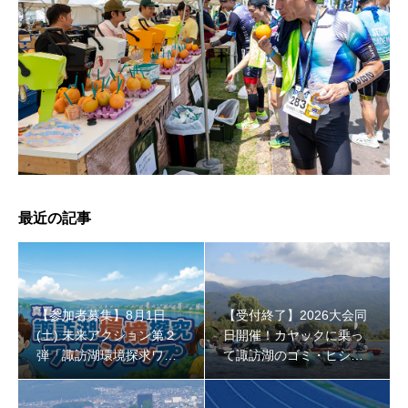
【受付終了】2026大会同日開催！小学生対象キッズ・ラ
ン大会
最近の記事
【参加者募集】8月1日
【受付終了】2026大会同
(土) 未来アクション第２
日開催！カヤックに乗っ
弾「諏訪湖環境探求ワー
て諏訪湖のゴミ・ヒシを
クショップ」小学４年生
回収しよう！
から！