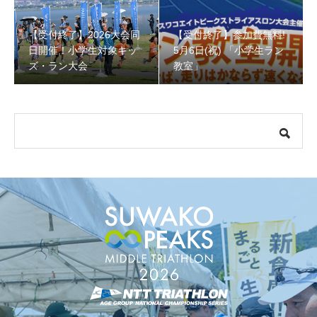
【受付終了】2026大会同
【受付終了】参加費無料!
【受付終了】参加費無料! 5月6日(祝) 「小学生ラン教室」
日開催！小学生対象キッ
5月6日(祝) 「小学生ラン
ズ・ラン大会
教室」
【会議報告】諏訪地域６市町村連絡会議を開催しました