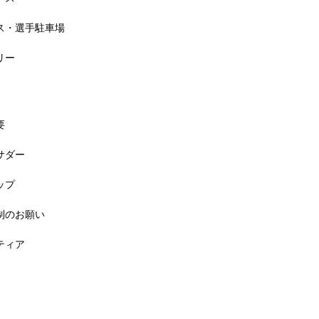
セス・選手駐車場
リー
要
バサダー
料! 5月6日(祝) 「小学生ラン教室」
ップ
規制のお願い
ンティア