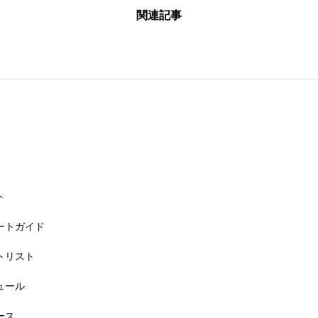
関連記事
26大会同日開催！カヤックに乗って諏訪湖のゴミ・ヒシを回収しよう！
ト
リートガイド
ートリスト
6大会同日開催！小学生対象キッズ・ラン大会
ジュール
ース