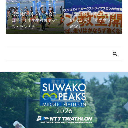
【受付終了】2026大会同
【受付終了】参加費無料!
【受付終了】参加費無料! 5月6日(祝) 「小学生ラン教室」
日開催！小学生対象キッ
5月6日(祝) 「小学生ラン
ズ・ラン大会
教室」
【会議報告】諏訪地域６市町村連絡会議を開催しました