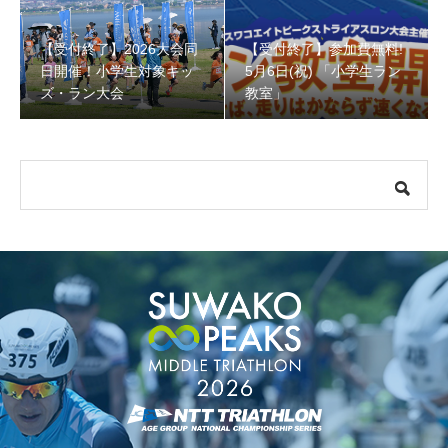
【受付終了】2026大会同
【受付終了】参加費無料!
【受付終了】参加費無料! 5月6日(祝) 「小学生ラン教室」
日開催！小学生対象キッ
5月6日(祝) 「小学生ラン
ズ・ラン大会
教室」
【会議報告】諏訪地域６市町村連絡会議を開催しました