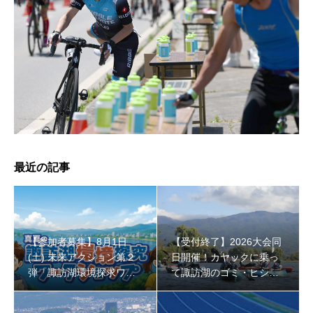
【受付終了】2026大会同日開催！小学生対象キッズ・ラ
ン大会
最近の記事
【参加者募集】8月1日
【受付終了】2026大会同
(土) 未来アクション第２
日開催！カヤックに乗っ
弾「諏訪湖環境探求ワー
て諏訪湖のゴミ・ヒシを
クショップ」小学４年生
回収しよう！
から！