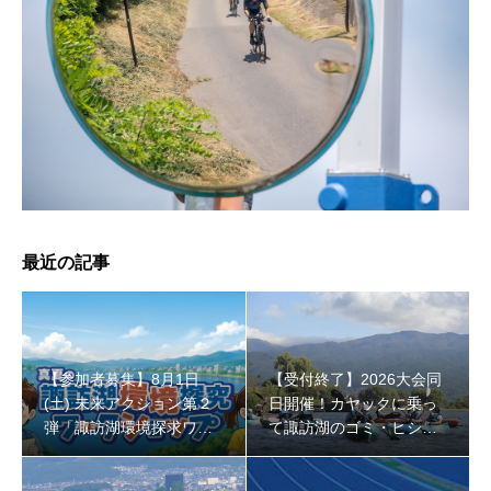
【受付終了】2026大会同日開催！小学生対象キッズ・ラ
ン大会
最近の記事
【参加者募集】8月1日
【受付終了】2026大会同
(土) 未来アクション第２
日開催！カヤックに乗っ
弾「諏訪湖環境探求ワー
て諏訪湖のゴミ・ヒシを
クショップ」小学４年生
回収しよう！
から！