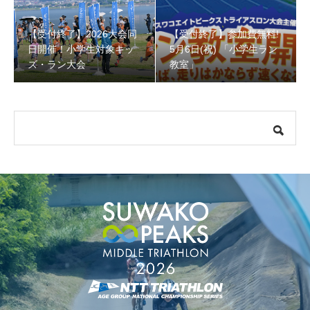
【受付終了】2026大会同
【受付終了】参加費無料!
【受付終了】参加費無料! 5月6日(祝) 「小学生ラン教室」
日開催！小学生対象キッ
5月6日(祝) 「小学生ラン
ズ・ラン大会
教室」
【会議報告】諏訪地域６市町村連絡会議を開催しました