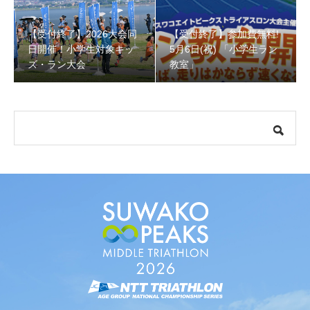
【受付終了】2026大会同
【受付終了】参加費無料!
【受付終了】参加費無料! 5月6日(祝) 「小学生ラン教室」
日開催！小学生対象キッ
5月6日(祝) 「小学生ラン
ズ・ラン大会
教室」
【会議報告】諏訪地域６市町村連絡会議を開催しました