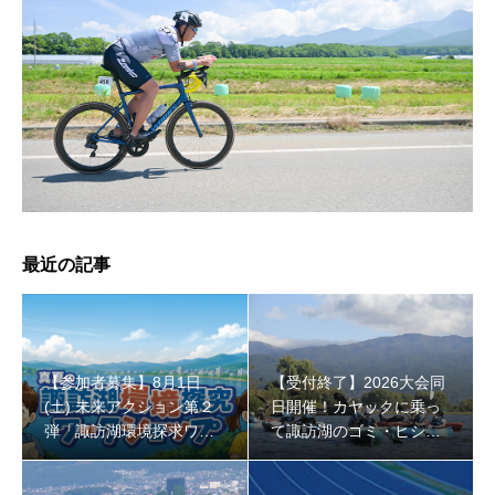
【受付終了】2026大会同日開催！小学生対象キッズ・ラ
ン大会
最近の記事
【参加者募集】8月1日
【受付終了】2026大会同
(土) 未来アクション第２
日開催！カヤックに乗っ
弾「諏訪湖環境探求ワー
て諏訪湖のゴミ・ヒシを
クショップ」小学４年生
回収しよう！
から！