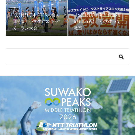
【受付終了】2026大会同
【受付終了】参加費無料!
【受付終了】参加費無料! 5月6日(祝) 「小学生ラン教室」
日開催！小学生対象キッ
5月6日(祝) 「小学生ラン
ズ・ラン大会
教室」
【会議報告】諏訪地域６市町村連絡会議を開催しました