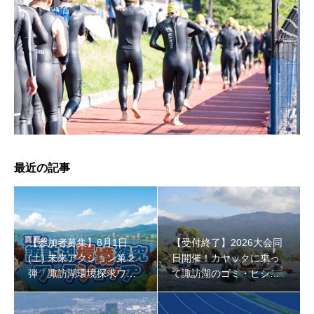
【受付終了】2026大会同日開催！小学生対象キッズ・ラ
ン大会
最近の記事
【参加者募集】8月1日
【受付終了】2026大会同
(土) 未来アクション第２
日開催！カヤックに乗っ
弾「諏訪湖環境探求ワー
て諏訪湖のゴミ・ヒシを
クショップ」小学４年生
回収しよう！
から！