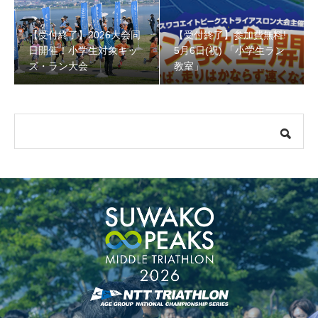
【受付終了】2026大会同
【受付終了】参加費無料!
【受付終了】参加費無料! 5月6日(祝) 「小学生ラン教室」
日開催！小学生対象キッ
5月6日(祝) 「小学生ラン
ズ・ラン大会
教室」
【会議報告】諏訪地域６市町村連絡会議を開催しました