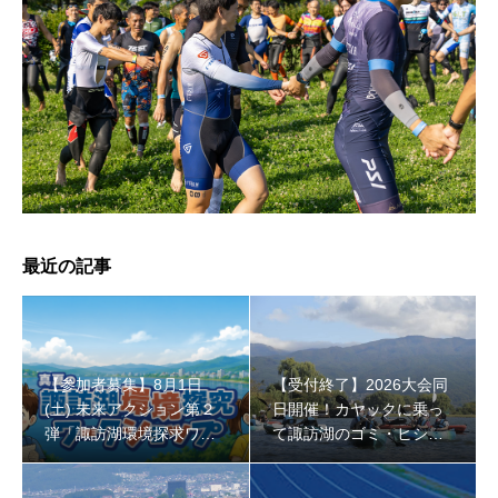
【受付終了】2026大会同日開催！小学生対象キッズ・ラ
ン大会
最近の記事
【参加者募集】8月1日
【受付終了】2026大会同
(土) 未来アクション第２
日開催！カヤックに乗っ
弾「諏訪湖環境探求ワー
て諏訪湖のゴミ・ヒシを
クショップ」小学４年生
回収しよう！
から！