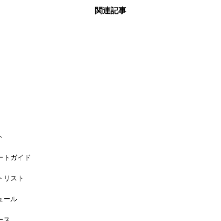
関連記事
26大会同日開催！カヤックに乗って諏訪湖のゴミ・ヒシを回収しよう！
ト
リートガイド
ートリスト
6大会同日開催！小学生対象キッズ・ラン大会
ジュール
ース