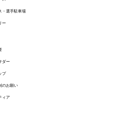
セス・選手駐車場
リー
要
バサダー
料! 5月6日(祝) 「小学生ラン教室」
ップ
規制のお願い
ンティア