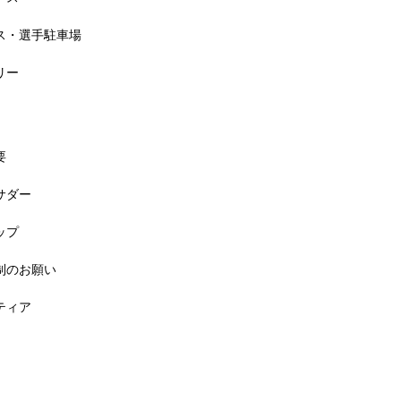
セス・選手駐車場
リー
要
バサダー
料! 5月6日(祝) 「小学生ラン教室」
ップ
規制のお願い
ンティア