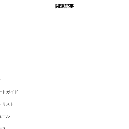
関連記事
26大会同日開催！カヤックに乗って諏訪湖のゴミ・ヒシを回収しよう！
ト
リートガイド
ートリスト
6大会同日開催！小学生対象キッズ・ラン大会
ジュール
ース