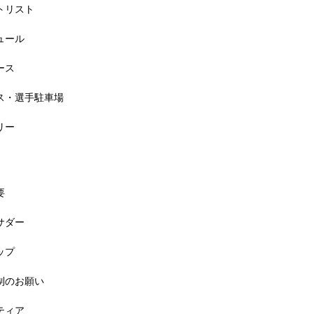
ートリスト
6大会同日開催！小学生対象キッズ・ラン大会
ジュール
ース
セス・選手駐車場
リー
要
バサダー
料! 5月6日(祝) 「小学生ラン教室」
ップ
規制のお願い
ンティア