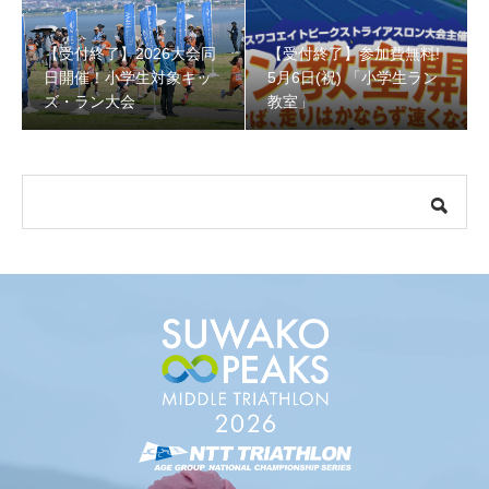
【受付終了】2026大会同
【受付終了】参加費無料!
【受付終了】参加費無料! 5月6日(祝) 「小学生ラン教室」
日開催！小学生対象キッ
5月6日(祝) 「小学生ラン
ズ・ラン大会
教室」
【会議報告】諏訪地域６市町村連絡会議を開催しました