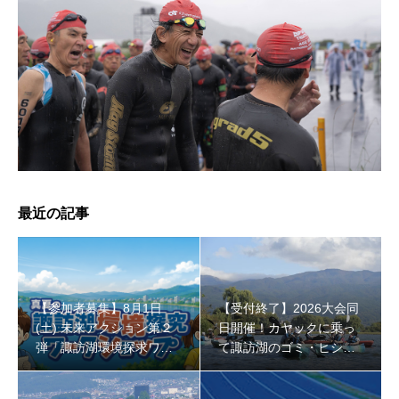
【受付終了】2026大会同日開催！小学生対象キッズ・ラ
ン大会
最近の記事
【参加者募集】8月1日
【受付終了】2026大会同
(土) 未来アクション第２
日開催！カヤックに乗っ
弾「諏訪湖環境探求ワー
て諏訪湖のゴミ・ヒシを
クショップ」小学４年生
回収しよう！
から！