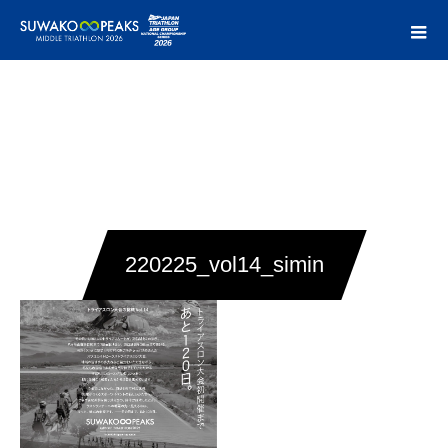
220225_vol14_simin