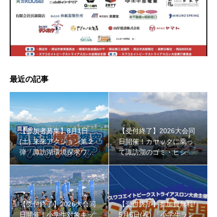
【受付終了】参加費無料! 5月6日(祝) 「小学生ラン教室」
最近の記事
【参加者募集】8月1日
【受付終了】2026大会同
(土) 未来アクション第２
日開催！カヤックに乗っ
弾「諏訪湖環境探求ワー
て諏訪湖のゴミ・ヒシを
クショップ」小学４年生
回収しよう！
から！
【受付終了】2026大会同
【受付終了】参加費無料!
日開催！小学生対象キッ
5月6日(祝) 「小学生ラン