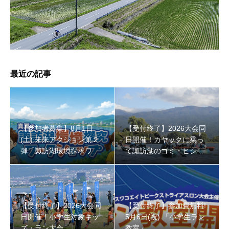
【受付終了】2026大会同日開催！小学生対象キッズ・ラ
最近の記事
ン大会
【参加者募集】8月1日
【受付終了】2026大会同
(土) 未来アクション第２
日開催！カヤックに乗っ
弾「諏訪湖環境探求ワー
て諏訪湖のゴミ・ヒシを
クショップ」小学４年生
回収しよう！
から！
【受付終了】2026大会同
【受付終了】参加費無料!
日開催！小学生対象キッ
5月6日(祝) 「小学生ラン
ズ・ラン大会
教室」