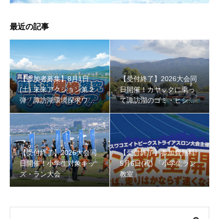
最近の記事
【受付終了】参加費無料! 5月6日(祝) 「小学生ラン教室」
【参加者募集】8月1日
【受付終了】2026大会同
(土) 未来アクション第２
日開催！カヤックに乗っ
弾「諏訪湖環境探求ワー
て諏訪湖のゴミ・ヒシを
クショップ」小学４年生
回収しよう！
から！
【受付終了】2026大会同
【受付終了】参加費無料!
日開催！小学生対象キッ
5月6日(祝) 「小学生ラン
ズ・ラン大会
教室」