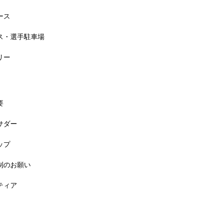
ース
セス・選手駐車場
リー
要
バサダー
料! 5月6日(祝) 「小学生ラン教室」
ップ
規制のお願い
ンティア