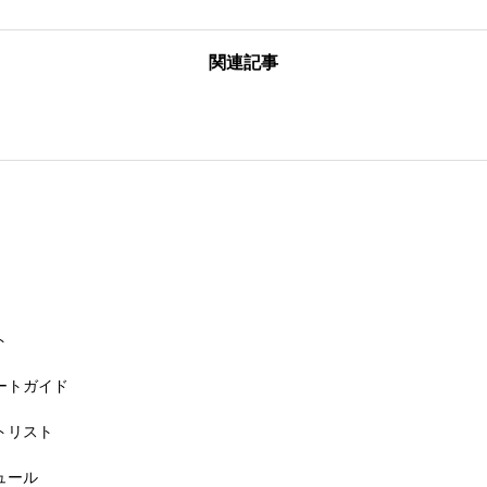
関連記事
26大会同日開催！カヤックに乗って諏訪湖のゴミ・ヒシを回収しよう！
ト
リートガイド
ートリスト
6大会同日開催！小学生対象キッズ・ラン大会
ジュール